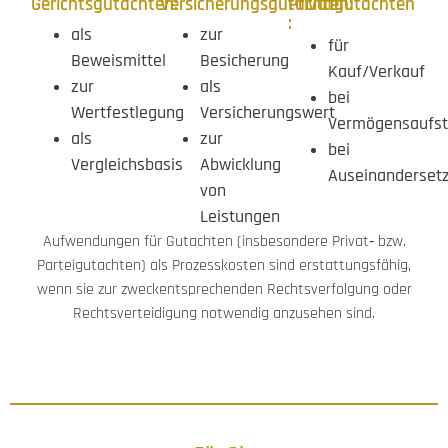
Gerichtsgutachten:
Versicherungsgutachten:
Privatgutachten
:
als
zur
für
Beweismittel
Besicherung
Kauf/Verkauf
zur
als
bei
Wertfestlegung
Versicherungswert
Vermögensaufst
als
zur
bei
Vergleichsbasis
Abwicklung
Auseinanderset
von
Leistungen
Aufwendungen für Gutachten (insbesondere Privat‑ bzw.
Parteigutachten) als Prozesskosten sind erstattungsfähig,
wenn sie zur zweckentsprechenden Rechtsverfolgung oder
Rechtsverteidigung notwendig anzusehen sind.