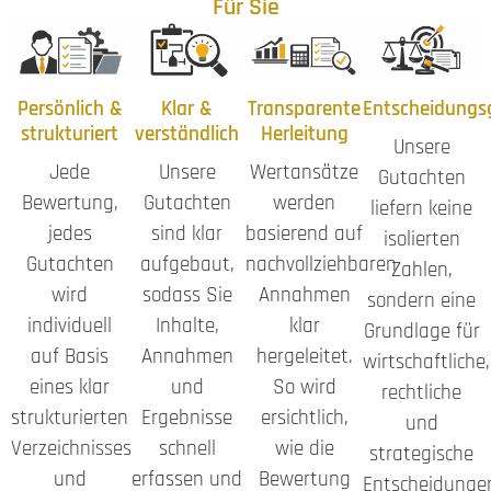
Für Sie
Persönlich &
Klar &
Transparente
Entscheidungs
strukturiert
verständlich
Herleitung
Unsere
Jede
Unsere
Wertansätze
Gutachten
Bewertung,
Gutachten
werden
liefern keine
jedes
sind klar
basierend auf
isolierten
Gutachten
aufgebaut,
nachvollziehbaren
Zahlen,
wird
sodass Sie
Annahmen
sondern eine
individuell
Inhalte,
klar
Grundlage für
auf Basis
Annahmen
hergeleitet.
wirtschaftliche,
eines klar
und
So wird
rechtliche
strukturierten
Ergebnisse
ersichtlich,
und
Verzeichnisses
schnell
wie die
strategische
und
erfassen und
Bewertung
Entscheidunge